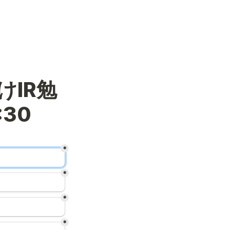
けIR勉
1:30
*
*
*
*