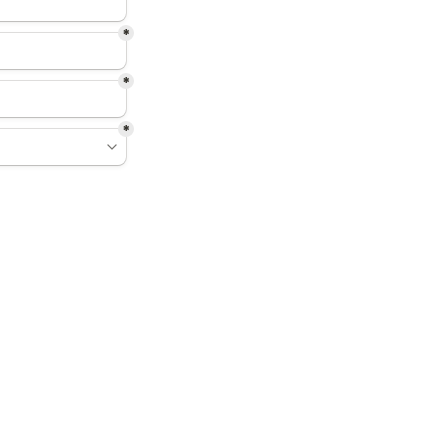
*
*
*