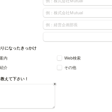
知りになったきっかけ
oxes field
Untitled checkboxes field
案内
Web検索
oxes field
Untitled checkboxes field
紹介
その他
に教えて下さい！
*