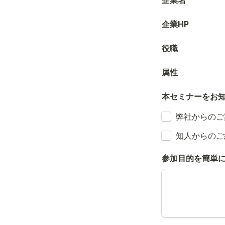
企業名
企業HP
役職
属性
本セミナーをお
Untitled checkb
弊社からのご
Untitled checkb
知人からのご
参加目的を簡単